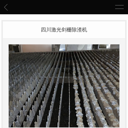
四川激光剑栅除渣机