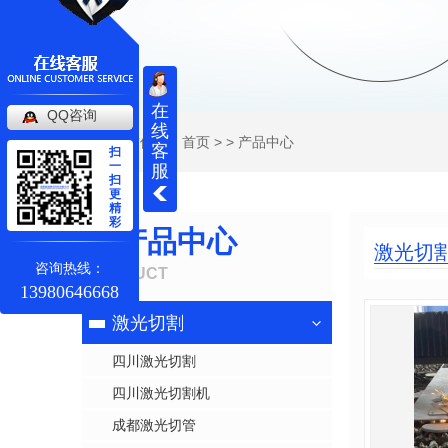
在
QQ咨询
线
当前位置：
首页
> >
产品中心
客
扫
一
服
扫
更
精
彩
产品中心
激光切
咨询热线：
PRODUCT
13980646668
激光切割
四川激光切割
四川激光切割机
成都激光切管