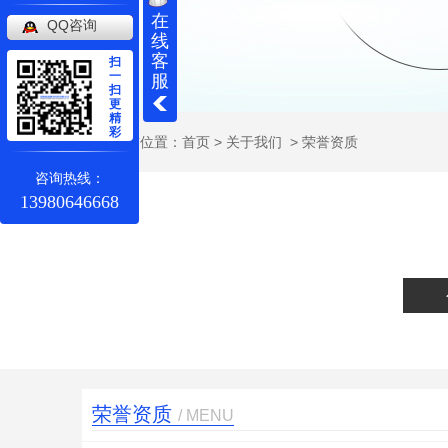
在
QQ咨询
线
客
扫
一
服
扫
更
精
彩
当前位置：
首页
>
关于我们
>
荣誉资质
咨询热线：
13980646668
荣誉资质
/ MENU