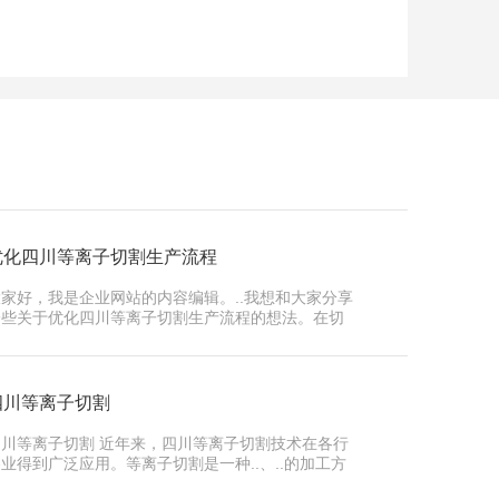
优化四川等离子切割生产流程
大家好，我是企业网站的内容编辑。..我想和大家分享
一些关于优化四川等离子切割生产流程的想法。在切
割行业中，不断追求效率和质量…
四川等离子切割
四川等离子切割 近年来，四川等离子切割技术在各行
业得到广泛应用。等离子切割是一种..、..的加工方
式，通过控制高温等离子弧气…