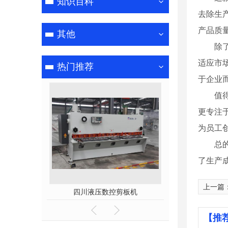
知识百科
去除生
产品质
其他
除
适应市
热门推荐
于企业
值
更专注
为员工
总
了生产
上一篇
焊
四川液压数控剪板机
成都pc
【推